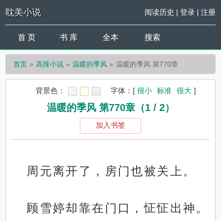
耽美小说
阅读历史
|
登录
|
注册
首 页
书 库
全本
搜索
首页
高辣小说
温暖的季风
温暖的季风 第770章
背景色：
字体：
[
很小
标准
很大
]
温暖的季风 第770章（1 / 2）
加入书签
周元离开了，房门也被关上。
顾雪婷却靠在门口，怔怔出神。