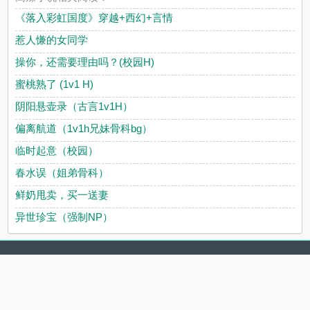
《落入彩虹国度》穿越+西幻+言情
惹人慊的女同学
操你，还需要理由吗？(校园H)
蜜桃熟了 (1v1 H)
阴阳悬壶录（古言1v1H）
偏离航道（1v1h兄妹骨科bg）
临时起意（校园）
春水误（姐弟骨科）
鲜奶甩卖，买一送妻
异世珍宝（强制NP）