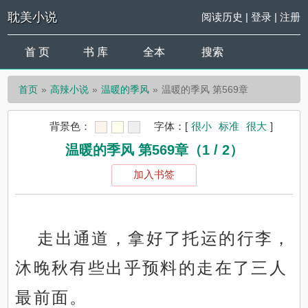
耽美小说
阅读历史
|
登录
|
注册
首 页
书 库
全本
搜索
首页
高辣小说
温暖的季风
温暖的季风 第569章
背景色：
字体：
[
很小
标准
很大
]
温暖的季风 第569章（1 / 2）
加入书签
走出通道，拿好了托运的行李，
沐晚秋有些出乎预料的走在了三人
最前面。