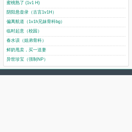
蜜桃熟了 (1v1 H)
阴阳悬壶录（古言1v1H）
偏离航道（1v1h兄妹骨科bg）
临时起意（校园）
春水误（姐弟骨科）
鲜奶甩卖，买一送妻
异世珍宝（强制NP）