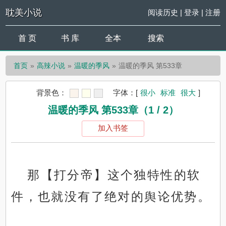
耽美小说
阅读历史
|
登录
|
注册
首 页
书 库
全本
搜索
首页
高辣小说
温暖的季风
温暖的季风 第533章
背景色：
字体：
[
很小
标准
很大
]
温暖的季风 第533章（1 / 2）
加入书签
那【打分帝】这个独特性的软
件，也就没有了绝对的舆论优势。