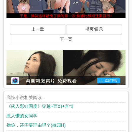
上一章
书页/目录
下一页
高辣小说相关阅读：
《落入彩虹国度》穿越+西幻+言情
惹人慊的女同学
操你，还需要理由吗？(校园H)