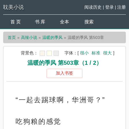
耽美小说
阅读历史
|
登录
|
注册
首 页
书 库
全本
搜索
首页
高辣小说
温暖的季风
温暖的季风 第503章
背景色：
字体：
[
很小
标准
很大
]
温暖的季风 第503章（1 / 2）
加入书签
“一起去踢球啊，华洲哥？”
吃狗粮的感觉