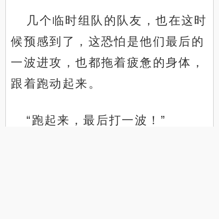
几个临时组队的队友，也在这时
候预感到了，这恐怕是他们最后的
一波进攻，也都拖着疲惫的身体，
跟着跑动起来。
“跑起来，最后打一波！”
.
.
季风带球突破了对方的防线，他
看到了张超正站在禁区前沿右侧，
于是毫不犹豫地将球传向了张超。