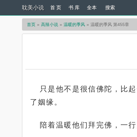
耽美小说
首 页
书 库
全本
搜索
首页
高辣小说
温暖的季风
温暖的季风 第455章
只是他不是很信佛陀，比起
了姻缘。
陪着温暖他们拜完佛，一行