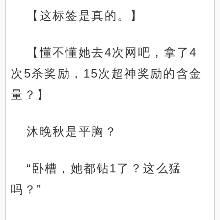
【这标签是真的。】
【懂不懂她去4次网吧，拿了4
次5杀奖励，15次超神奖励的含金
量？】
沐晚秋是平胸？
“卧槽，她都钻1了？这么猛
吗？”