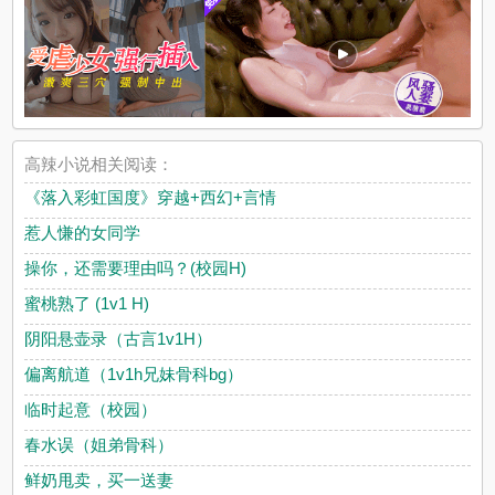
高辣小说相关阅读：
《落入彩虹国度》穿越+西幻+言情
惹人慊的女同学
操你，还需要理由吗？(校园H)
蜜桃熟了 (1v1 H)
阴阳悬壶录（古言1v1H）
偏离航道（1v1h兄妹骨科bg）
临时起意（校园）
春水误（姐弟骨科）
鲜奶甩卖，买一送妻