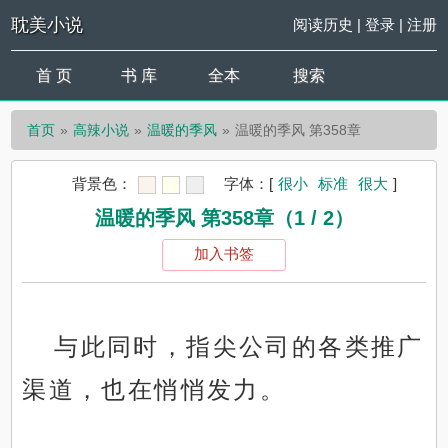
耽美小说
阅读历史
|
登录
|
注册
首 页
书 库
全本
搜索
首页
高辣小说
温暖的季风
温暖的季风 第358章
背景色：
字体：
[
很小
标准
很大
]
温暖的季风 第358章（1 / 2）
加入书签
与此同时，指尖公司的各类推广
渠道，也在悄悄发力。