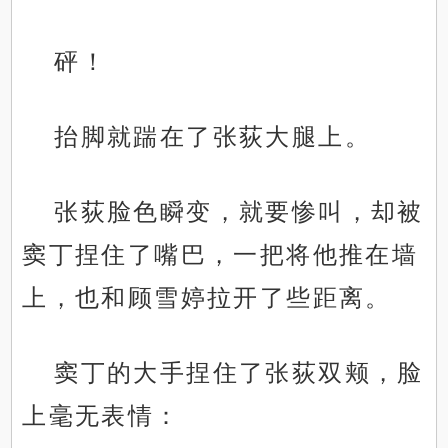
砰！
抬脚就踹在了张荻大腿上。
张荻脸色瞬变，就要惨叫，却被
窦丁捏住了嘴巴，一把将他推在墙
上，也和顾雪婷拉开了些距离。
窦丁的大手捏住了张荻双颊，脸
上毫无表情：