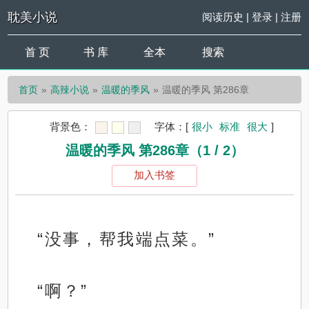
耽美小说
阅读历史
|
登录
|
注册
首 页
书 库
全本
搜索
首页
高辣小说
温暖的季风
温暖的季风 第286章
背景色：
字体：
[
很小
标准
很大
]
温暖的季风 第286章（1 / 2）
加入书签
“没事，帮我端点菜。”
“啊？”