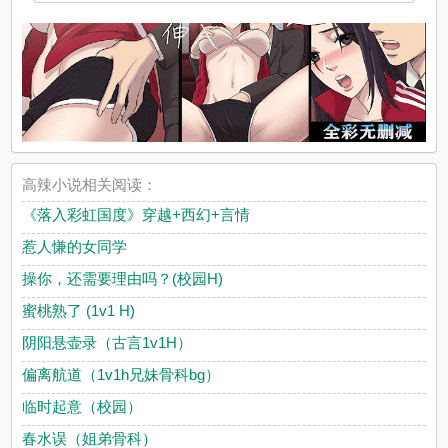
高辣小说相关阅读：
《落入彩虹国度》穿越+西幻+言情
惹人慊的女同学
操你，还需要理由吗？(校园H)
蜜桃熟了 (1v1 H)
阴阳悬壶录（古言1v1H）
偏离航道（1v1h兄妹骨科bg）
临时起意（校园）
春水误（姐弟骨科）