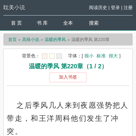
耽美小说
阅读历史
|
登录
|
注册
首 页
书 库
全本
搜索
首页
高辣小说
温暖的季风
温暖的季风 第220章
背景色：
字体：
[
很小
标准
很大
]
温暖的季风 第220章（1 / 2）
加入书签
之后季风几人来到夜愿强势把人
带走，和王洋周科他们发生了冲
突。