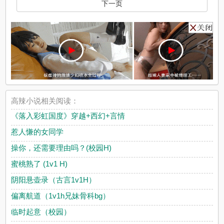
下一页
高辣小说相关阅读：
《落入彩虹国度》穿越+西幻+言情
惹人慊的女同学
操你，还需要理由吗？(校园H)
蜜桃熟了 (1v1 H)
阴阳悬壶录（古言1v1H）
偏离航道（1v1h兄妹骨科bg）
临时起意（校园）