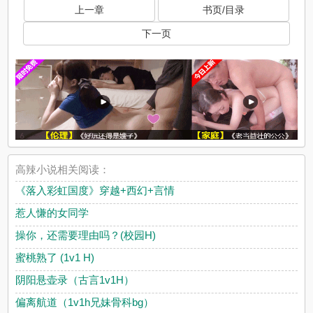
上一章
书页/目录
下一页
高辣小说相关阅读：
《落入彩虹国度》穿越+西幻+言情
惹人慊的女同学
操你，还需要理由吗？(校园H)
蜜桃熟了 (1v1 H)
阴阳悬壶录（古言1v1H）
偏离航道（1v1h兄妹骨科bg）