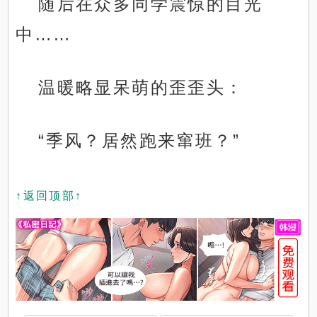
随后在众多同学震惊的目光
中……
温暖略显呆萌的歪歪头：
“季风？居然跑来窜班？”
↑返回顶部↑