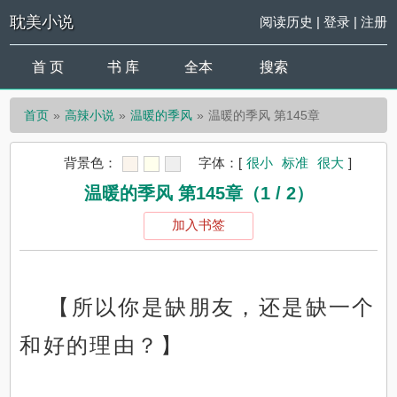
耽美小说
阅读历史
|
登录
|
注册
首 页
书 库
全本
搜索
首页
高辣小说
温暖的季风
温暖的季风 第145章
背景色：
字体：
[
很小
标准
很大
]
温暖的季风 第145章（1 / 2）
加入书签
【所以你是缺朋友，还是缺一个
和好的理由？】