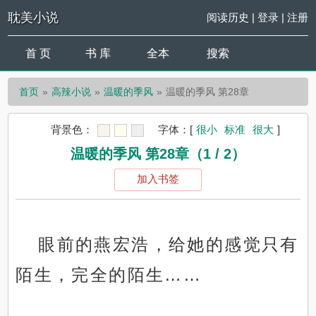
耽美小说
阅读历史
|
登录
|
注册
首 页
书 库
全本
搜索
首页
高辣小说
温暖的季风
温暖的季风 第28章
背景色：
字体：
[
很小
标准
很大
]
温暖的季风 第28章（1 / 2）
加入书签
眼前的燕宏浩，给她的感觉只有
陌生，完全的陌生……