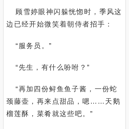
顾雪婷眼神闪躲恍惚时，季风这
边已经开始微笑着朝侍者招手：
“服务员。”
“先生，有什么吩咐？”
“再加四份鲟鱼鱼子酱，一份蛇
颈藤壶，再来点甜品，嗯……天鹅
榴莲酥，菜肴就这些吧。”