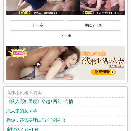
上一章
书页/目录
下一页
高辣小说相关阅读：
《落入彩虹国度》穿越+西幻+言情
惹人慊的女同学
操你，还需要理由吗？(校园H)
蜜桃熟了 (1v1 H)