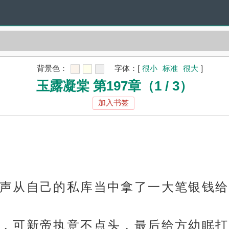
背景色：
字体：
[
很小
标准
很大
]
玉露凝棠 第197章（1 / 3）
加入书签
声从自己的私库当中拿了一大笔银钱给
，可新帝执意不点头，最后给方幼眠打