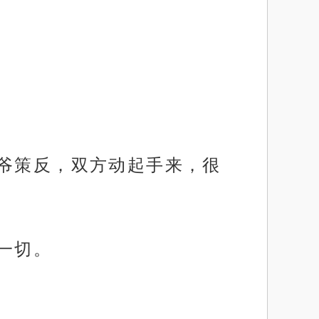
师爷策反，双方动起手来，很
一切。