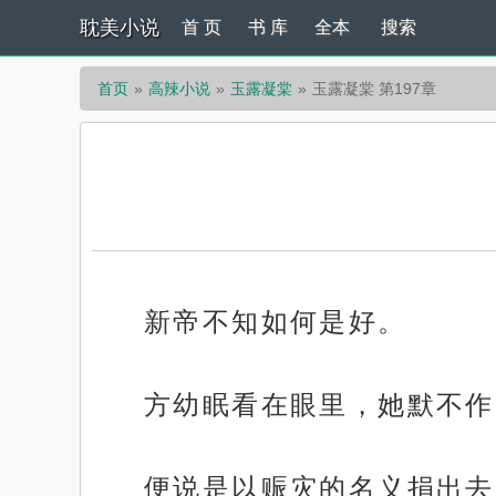
耽美小说
首 页
书 库
全本
搜索
首页
高辣小说
玉露凝棠
玉露凝棠 第197章
新帝不知如何是好。
方幼眠看在眼里，她默不作
便说是以赈灾的名义捐出去