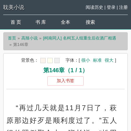
耽美小说
阅读历史
|
登录
|
注册
首 页
书 库
全本
搜索
首页
高辣小说
[柯南同人] 名柯五人组重生后在酒厂相遇
第146章
背景色：
字体：
[
很小
标准
很大
]
第146章（1 / 1）
加入书签
“再过几天就是11月7日了，萩
原那边好歹是顺利度过了。”五人