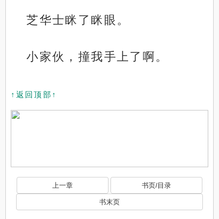
芝华士眯了眯眼。
小家伙，撞我手上了啊。
↑返回顶部↑
上一章
书页/目录
书末页