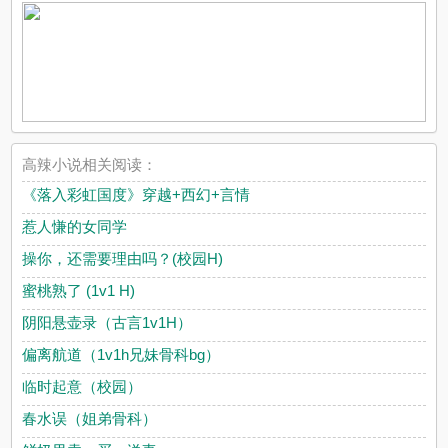
高辣小说相关阅读：
《落入彩虹国度》穿越+西幻+言情
惹人慊的女同学
操你，还需要理由吗？(校园H)
蜜桃熟了 (1v1 H)
阴阳悬壶录（古言1v1H）
偏离航道（1v1h兄妹骨科bg）
临时起意（校园）
春水误（姐弟骨科）