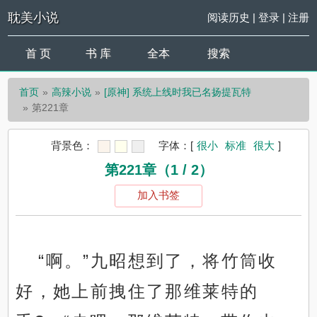
耽美小说
阅读历史
|
登录
|
注册
首 页
书 库
全本
搜索
首页
高辣小说
[原神] 系统上线时我已名扬提瓦特
第221章
背景色：
字体：
[
很小
标准
很大
]
第221章（1 / 2）
加入书签
“啊。”九昭想到了，将竹筒收
好，她上前拽住了那维莱特的