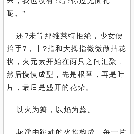
来，我也没有?给?你过见面礼
呢。”
还?未等那维莱特拒绝，少女便
抬手?，十?指和大拇指微微做拈花
状，火元素开始在两只之间汇聚，
然后慢慢成型，先是根茎，再是叶
片，最后是盛开的花朵。
以火为瓣，以焰为蕊。
花瓣由跳动的火焰构成，每一片