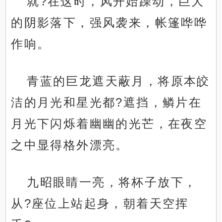
就?在这时，风开始躁动，巨大
的阴影落下，强风袭来，帐篷哗哗
作响。
青蓝的巨龙遮天蔽月，将原本皎
洁的月光和星光都?遮挡，鳞片在
月光下闪烁着幽幽的光芒，在夜空
之中显得格外漂亮。
九昭眼睛一亮，将杯子放下，
从?座位上站起身，朝着天空挥