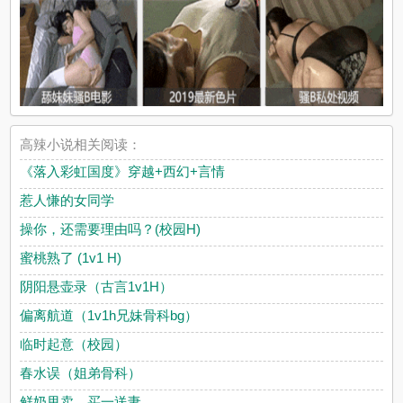
高辣小说相关阅读：
《落入彩虹国度》穿越+西幻+言情
惹人慊的女同学
操你，还需要理由吗？(校园H)
蜜桃熟了 (1v1 H)
阴阳悬壶录（古言1v1H）
偏离航道（1v1h兄妹骨科bg）
临时起意（校园）
春水误（姐弟骨科）
鲜奶甩卖，买一送妻