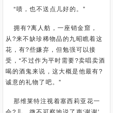
“啧，也不送点儿好的。”
拥有?离人舫，一座销金窟，
从?来不缺珍稀物品的九昭瞧着这
花，有?些嫌弃，但勉强可以接
受，“不过作为平时需要?卖唱卖酒
喝的酒鬼来说，这大概是他最有?
诚意的礼物了吧。”
那维莱特注视着塞西莉亚花一
会?儿，微不可察地说了声‘谢谢’，